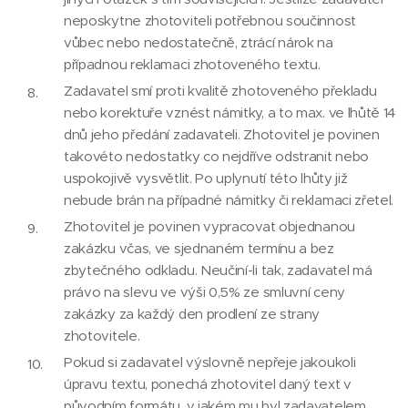
neposkytne zhotoviteli potřebnou součinnost
vůbec nebo nedostatečně, ztrácí nárok na
případnou reklamaci zhotoveného textu.
Zadavatel smí proti kvalitě zhotoveného překladu
nebo korektuře vznést námitky, a to max. ve lhůtě 14
dnů jeho předání zadavateli. Zhotovitel je povinen
takovéto nedostatky co nejdříve odstranit nebo
uspokojivě vysvětlit. Po uplynutí této lhůty již
nebude brán na případné námitky či reklamaci zřetel.
Zhotovitel je povinen vypracovat objednanou
zakázku včas, ve sjednaném termínu a bez
zbytečného odkladu. Neučiní-li tak, zadavatel má
právo na slevu ve výši 0,5% ze smluvní ceny
zakázky za každý den prodlení ze strany
zhotovitele.
Pokud si zadavatel výslovně nepřeje jakoukoli
úpravu textu, ponechá zhotovitel daný text v
původním formátu, v jakém mu byl zadavatelem