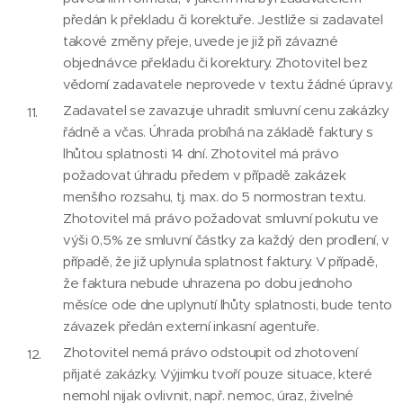
předán k překladu či korektuře. Jestliže si zadavatel
takové změny přeje, uvede je již při závazné
objednávce překladu či korektury. Zhotovitel bez
vědomí zadavatele neprovede v textu žádné úpravy.
Zadavatel se zavazuje uhradit smluvní cenu zakázky
řádně a včas. Úhrada probíhá na základě faktury s
lhůtou splatnosti 14 dní. Zhotovitel má právo
požadovat úhradu předem v případě zakázek
menšího rozsahu, tj. max. do 5 normostran textu.
Zhotovitel má právo požadovat smluvní pokutu ve
výši 0,5% ze smluvní částky za každý den prodlení, v
případě, že již uplynula splatnost faktury. V případě,
že faktura nebude uhrazena po dobu jednoho
měsíce ode dne uplynutí lhůty splatnosti, bude tento
závazek předán externí inkasní agentuře.
Zhotovitel nemá právo odstoupit od zhotovení
přijaté zakázky. Výjimku tvoří pouze situace, které
nemohl nijak ovlivnit, např. nemoc, úraz, živelné