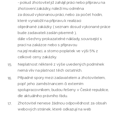
- pokud zhotovitel již zahájil práci nebo přípravu na
zhotovení zakázky, náleží mu odměna
za dosud vykonanou práci, nebo za počet hodin,
které vynaložil na přípravu k realizaci
objednané zakázky ( seznam dosud vykonané práce
bude zadavateli zaslán písemně ),
dále všechny prokazatelné náklady, související s
prací na zakázce nebo s přípravou
na její realizaci, a storno poplatek ve výši 5% z
celkové ceny zakázky.
Neplatnost některé z výše uvedených podmínek
nemá vliv na platnost těch ostatních.
Případné spory mezi zadavatelem a zhotovitelem,
popř. jeho zaměstnancem či externím
spolupracovníkem, budou řešeny v České republice,
dle aktuálního právního řádu.
Zhotovitel nenese žádnou odpovědnost za obsah
webových stránek, které odkazují na web