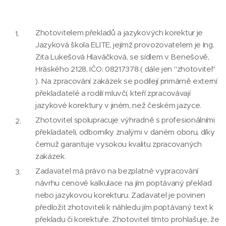
Zhotovitelem překladů a jazykových korektur je
Jazyková škola ELITE, jejímž provozovatelem je Ing.
Zita Lukešová Hlaváčková, se sídlem v Benešově,
Hráského 2128, IČO: 08217378 ( dále jen "zhotovitel"
). Na zpracování zakázek se podílejí primárně externí
překladatelé a rodilí mluvčí, kteří zpracovávají
jazykové korektury v jiném, než českém jazyce.
Zhotovitel spolupracuje výhradně s profesionálními
překladateli, odborníky znalými v daném oboru, díky
čemuž garantuje vysokou kvalitu zpracovaných
zakázek.
Zadavatel má právo na bezplatné vypracování
návrhu cenové kalkulace na jím poptávaný překlad
nebo jazykovou korekturu. Zadavatel je povinen
předložit zhotoviteli k náhledu jím poptávaný text k
překladu či korektuře. Zhotovitel tímto prohlašuje, že