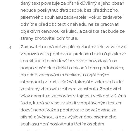
daný text považuje za přísně důvěrný a jeho obsah
nebude poskytnut třetí osobě, bez předchozího,
písemného souhlasu zadavatele. Pokud zadavatel
odmítne předložit text k náhledu, nelze pracovat
objektivní cenovou kalkulaci, a zakázka tak bude ze
strany zhotovitel odmítnuta.
Zadavatel nemá právo jakkoli zhotovitele zavazovat
v souvislosti s poptávkou překladu textu či jazykové
korektury, a to především ve věci požadavků na
podpis směnek a dalších dokladů tomu podobných,
ohledně zachování mlčenlivosti o zjištěných
informacích z textu. Každá takováto zakázka bude
ze strany zhotovitele ihned zamítnuta. Zhotovitel
však garantuje zachování v tajnosti veškerá zjištěná
fakta, která se v souvislosti v poptávaným textem
dozví, neboť každá poptávka je považována za
přísně důvěrnou, a bez výslovného, písemného
souhlasu není poskytnuta třetím osobám.