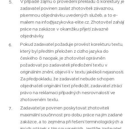
V případě zájmu o provedení překladu či korektury je
zadavatel povinen zaslat zhotoviteli závaznou,
písemnou objednávku uvedených služeb, a to e-
mailem na info@jazykovka-elite.cz. Zhotovitel zahájí
práce na zakázce v okamžiku přijetí závazné
objednávky.
Pokud zadavatel požaduje provést korekturu textu,
který byl předtím přeložen z cizího jazyka do
českého či naopak, je zhotovitel oprávněn
požadovat po zadavateli předložení textu v
originálním znění, objeví-li v textu jakékoli nejasnosti.
Za předpokladu, že zadavatel nebude schopen
objednateli originální text předložit, zadavatel ztrácí
právo na reklamaci případných nesrovnalostí ve
zhotoveném textu.
Zadavatel je povinen poskytovat zhotoviteli
maximální součinnost pro dobu práce na jím zadané
zakázce, a to zejména při řešení terminologických a
jiných otázek s tím souvisejících. Jestliže zadavatel