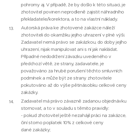
pohromy aj. V případě, že by došlo k této situaci, je
zhotovitel povinen neprodleně zajistit náhradního
překladatele/korektora, a to na vlastní náklady.
Autorská práva ke zhotovené zakázce náleží
zhotoviteli do okamžiku jejího uhrazení v plné výši.
Zadavatel nemá právo se zakázkou, do doby jejího
uhrazení, nijak manipulovat ani s ní jak nakládat.
Případné nedodržení závazku uvedeného v
předchozí větě, ze strany, zadavatele, je
považováno za hrubé porušení těchto smluvních
podmínek a může být ze strany zhotovitele
pokutováno až do výše pětinásobku celkové ceny
zakázky.
Zadavatel má právo závazně zadanou objednávku
stornovat, a to v souladu s těmito pravidly:
- pokud zhotovitel ještě nezahájil práci na zakázce,
činí storno poplatek 10% z celkové ceny
dané zakázky;