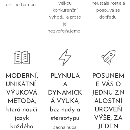
velkou
neustále roste a
on-line formou.
konkurenční
posouvá se
výhodu, a proto
dopředu.
je
nezveřejňujeme.
MODERNÍ,
PLYNULÁ
POSUNEM
UNIKÁTNÍ
A
E VÁS O
VÝUKOVÁ
DYNAMICK
JEDNU ZN
METODA,
Á VÝUKA,
ALOSTNÍ
která naučí
bez nudy a
ÚROVEŇ
jazyk
stereotypu
VÝŠE, ZA
každého
JEDEN
Žádná nuda,