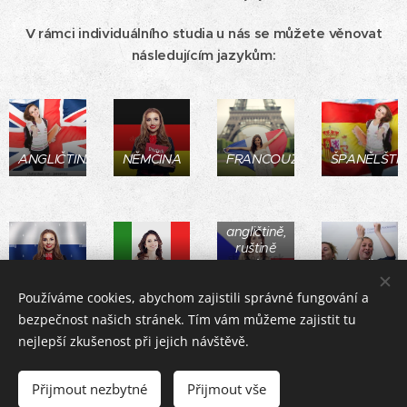
V rámci individuálního studia u nás se můžete věnovat
následujícím jazykům:
ČEŠTINA
ANGLIČTINA
NĚMČINA
FRANCOUZŠTINA
ŠPANĚLŠTI
PRO
CIZINCE
vyučujeme
v
angličtině,
ruštině
nebo
Rétorika
RUŠTINA
ITALŠTINA
češtině
& Koučink
Používáme cookies, abychom zajistili správné fungování a
bezpečnost našich stránek. Tím vám můžeme zajistit tu
nejlepší zkušenost při jejich návštěvě.
Přijmout nezbytné
Přijmout vše