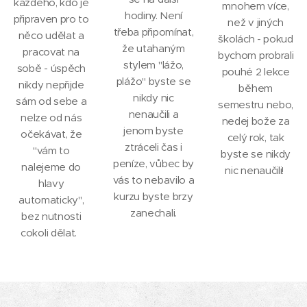
každého, kdo je
mnohem více,
hodiny. Není
připraven pro to
než v jiných
třeba připomínat,
něco udělat a
školách - pokud
že utahaným
pracovat na
bychom probrali
stylem "lážo,
sobě - úspěch
pouhé 2 lekce
plážo" byste se
nikdy nepřijde
během
nikdy nic
sám od sebe a
semestru nebo,
nenaučili a
nelze od nás
nedej bože za
jenom byste
očekávat, že
celý rok, tak
ztráceli čas i
"vám to
byste se nikdy
peníze, vůbec by
nalejeme do
nic nenaučili!
vás to nebavilo a
hlavy
kurzu byste brzy
automaticky",
zanechali.
bez nutnosti
cokoli dělat.