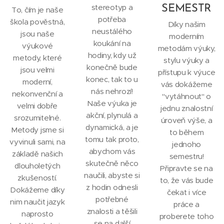
stereotyp a
SEMESTR
To, čím je naše
potřeba
škola pověstná,
Díky našim
neustálého
jsou naše
moderním
koukání na
výukové
metodám výuky,
hodiny, kdy už
metody, které
stylu výuky a
konečně bude
jsou velmi
přístupu k výuce
konec, tak to u
moderní,
vás dokážeme
nás nehrozí!
nekonvenční a
"vytáhnout" o
Naše výuka je
velmi dobře
jednu znalostní
akční, plynulá a
srozumitelné.
úroveň výše, a
dynamická, a je
Metody jsme si
to během
tomu tak proto,
vyvinuli sami, na
jednoho
abychom vás
základě našich
semestru!
skutečně něco
dlouholetých
Připravte se na
naučili, abyste si
zkušeností.
to, že vás bude
z hodin odnesli
Dokážeme díky
čekat i více
potřebné
nim naučit jazyk
práce a
znalosti a těšili
naprosto
proberete toho
se na další