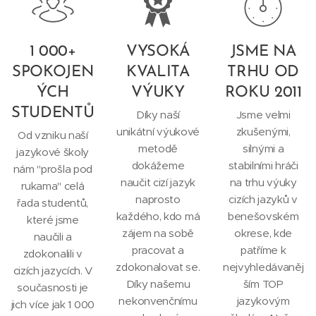
1 000+
VYSOKÁ
JSME NA
SPOKOJEN
KVALITA
TRHU OD
ÝCH
VÝUKY
ROKU 2011
STUDENTŮ
Díky naší
Jsme velmi
unikátní výukové
zkušenými,
Od vzniku naší
metodě
silnými a
jazykové školy
dokážeme
stabilními hráči
nám "prošla pod
naučit cizí jazyk
na trhu výuky
rukama" celá
naprosto
cizích jazyků v
řada studentů,
každého, kdo má
benešovském
které jsme
zájem na sobě
okrese, kde
naučili a
pracovat a
patříme k
zdokonalili v
zdokonalovat se.
nejvyhledávaněj
cizích jazycích. V
Díky našemu
ším TOP
současnosti je
nekonvenčnímu
jazykovým
jich více jak 1 000