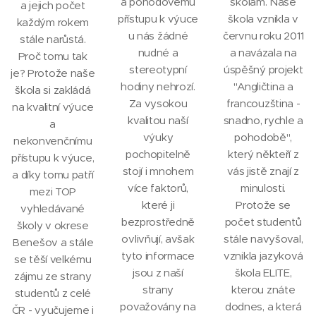
a pohodovému
školám. Naše
a jejich počet
přístupu k výuce
škola vznikla v
každým rokem
u nás žádné
červnu roku 2011
stále narůstá.
nudné a
a navázala na
Proč tomu tak
stereotypní
úspěšný projekt
je? Protože naše
hodiny nehrozí.
"Angličtina a
škola si zakládá
Za vysokou
francouzština -
na kvalitní výuce
kvalitou naší
snadno, rychle a
a
výuky
pohodobě",
nekonvenčnímu
pochopitelně
který někteří z
přístupu k výuce,
stojí i mnohem
vás jistě znají z
a díky tomu patří
více faktorů,
minulosti.
mezi TOP
které ji
Protože se
vyhledávané
bezprostředně
počet studentů
školy v okrese
ovlivňují, avšak
stále navyšoval,
Benešov a stále
tyto informace
vznikla jazyková
se těší velkému
jsou z naší
škola ELITE,
zájmu ze strany
strany
kterou znáte
studentů z celé
považovány na
dodnes, a která
ČR - vyučujeme i