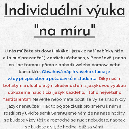
Individuální výuka
"na míru"
U nás můžete studovat jakýkoli jazyk z naší nabídky níže,
a to buď prezenční ( v našich učebnách, v Benešově ) nebo
on-line formou, přímo z pohodlí vašeho domova nebo
kanceláře.
Obsahová náplň vašeho studia je
vžd
y
přizpůsobena požadavkům studenta.
Díky
naším
bohatým a dlouholetým zkušenostem s jazykovou výukou
dokážeme naučit cizí jazyk každého, i toho největšího
"antitalenta"!
Nevěříte nebo máte pocit, že vy se snad nikdy
jazyk nenaučíte? Tak to pojďte zkusit pro změnu k nám a
rozdíl brzy uvidíte sami! Garantujeme vám, že na naše hodiny
se budete vždy těšit a rozhodně se nudit nebudete, naopak
se budete divit, že hodina je již za vámi!