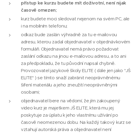
přístup ke kurzu budete mít doživotní, není nijak
časově omezen;
kurz budete moci sledovat nejenom na svém PC, ale
i na mobilním telefonu;
odkaz bude zaslán výhradně za tu e-mailovou
adresu, kterou zadal objednavatel v objednávkovém
formuláři. Objednavatel nemá právo požadovat
zaslání odkazu na jinou e-mailovou adresu, a to ani
za předpokladu, že tu původní napsal chybně.
Provozovatel jazykové školy ELITE ( dále jen jako "JŠ
ELITE" ) se tímto snaží zabránit neoprávněnému
šíření materiálu a jeho zneužití neoprávněnými
osobami;
objednavatel bere na vědomí, že jím zakoupený
video kurz je majetkem JŠ ELITE, která mu jej
poskytuje za úplatu k jeho vlastnímu užívání po
časově neomezenou dobu. Na každý takový kurz se
vztahují autorská práva a objednavatel není