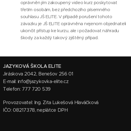
oprávněn jím zakoupený video kurz poskytovat
třetím osobám, bez předchozího písemného
souhlasu JŠ ELITE. V případě porušení tohoto
závazku je JŠ ELITE oprávněna nejenom objednateli
ukončit přístup ke kurzu, ale i požadovat náhradu
škody za každý takový zjištěný případ.
JAZYKOVÁ ŠKOLA ELITE
Jiráskova 2042, Benešov 256 01
E-mail: info@jazykovka-elite.cz
Telefon: 777 720 539
Provozovatel: Ing. Zita Lukešová Hlaváčková
IČO: 08217378, neplátce DPH