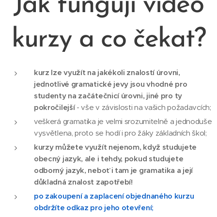
Jak fungují video
kurzy a co čekat?
kurz lze využít na jakékoli znalostí úrovni,
jednotlivé gramatické jevy jsou vhodné pro
studenty na začátečnicí úrovni, jiné pro ty
pokročilejší
- vše v závislosti na vašich požadavcích;
veškerá gramatika je velmi srozumitelně a jednoduše
vysvětlena, proto se hodí i pro žáky základních škol;
kurzy můžete využít nejenom, když studujete
obecný jazyk, ale i tehdy, pokud studujete
odborný jazyk, neboť i tam je gramatika a její
důkladná znalost zapotřebí!
po zakoupení a zaplacení objednaného kurzu
obdržíte odkaz pro jeho otevření;