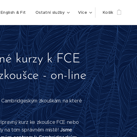
English & Fit
Ostatní služby
Více
Košík
vné kurzy k FCE
koušce - on-line
k Cambridgeským zkouškám, na které
přípravný kurz ke zkoušce FCE nebo
Jsme
dy na tom správném místě!