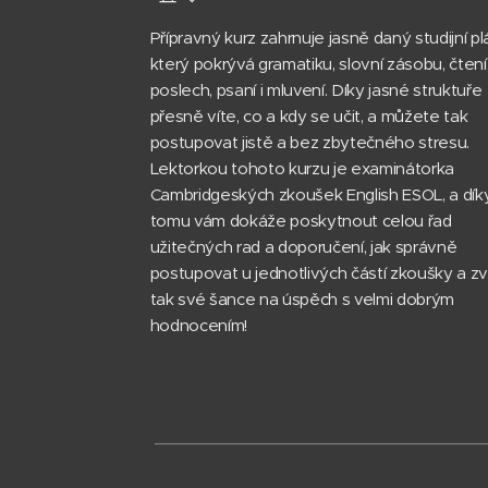
Přípravný kurz zahrnuje jasně daný studijní pl
který pokrývá gramatiku, slovní zásobu, čtení
poslech, psaní i mluvení. Díky jasné struktuře
přesně víte, co a kdy se učit, a můžete tak
postupovat jistě a bez zbytečného stresu.
Lektorkou tohoto kurzu je examinátorka
Cambridgeských zkoušek English ESOL, a dík
tomu vám dokáže poskytnout celou řad
užitečných rad a doporučení, jak správně
postupovat u jednotlivých částí zkoušky a zv
tak své šance na úspěch s velmi dobrým
hodnocením!