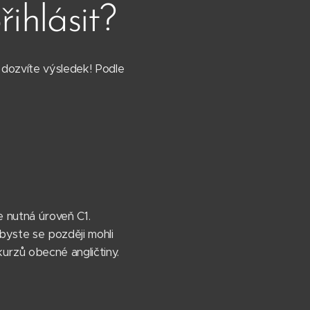
ihlásit?
e dozvíte výsledek! Podle
e nutná úroveň C1.
abyste se později mohli
urzů obecné angličtiny.