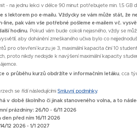
it - na jednu lekci v délce 90 minut potřebujete min. 1,5 GB d
e s lektorem po e-mailu.
Vždycky se vám může stát, že ne
-line, pak vám vše potřebné pošleme e-mailem vč. vysvět
alší hodinu.
Pokud vám bude cokoli nejasného, vždy se může
vysvětlí, aby dohánění zmeškaného učiva bylo co nejjednodušš
ntů pro otevření kurzu je 3, maximální kapacita činí 10 stude
ch, proto nikdy nedojde k navýšení maximální kapacity stude
ájemce.
ce o průběhu kurzů obdržíte v informačním letáku
, cca t
zech se řídí následujícími
Smluvní podmínky
.
á v době školního či jinak stanoveného volna, a to násl
mní prázdniny:
26/10 - 6/11 2026
1 a den před ním 16/11 2026
14/12 2026 - 1/1 2027