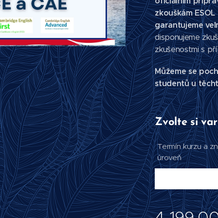
oficiálním příp
zkouškám ESOL 
řípravným centrem ke zkouškám
garantujeme vel
ge English ESOL
pouze nejmodernější techniku
disponujeme zkuš
zkušenostmi s př
Můžeme se pochl
studentů u těch
Zvolte si var
Termín kurzu a zn
úroveň
4 199,0