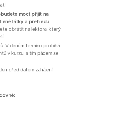
at!
budete moct přijít na
lené látky a přehledu
te obrátit na lektora, který
í.
ntů. V daném termínu probíhá
ntů v kurzu, a tím pádem se
ýden před datem zahájení
edovně: