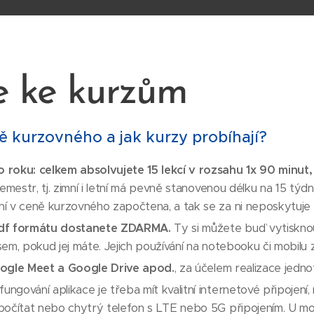
e ke kurzům
ě kurzovného a jak kurzy probíhají?
 roku: celkem absolvujete 15 lekcí v rozsahu 1x 90 minut
mestr, tj. zimní i letní má pevně stanovenou délku na 15 týdnů
í v ceně kurzovného započtena, a tak se za ni neposkytuje
pdf formátu dostanete ZDARMA.
Ty si můžete buď vytisknou
sem, pokud jej máte. Jejich používání na notebooku či mobil
oogle Meet a Google Drive apod.
, za účelem realizace jednot
gování aplikace je třeba mít kvalitní internetové připojení,
počítat nebo chytrý telefon s LTE nebo 5G připojením. U mob