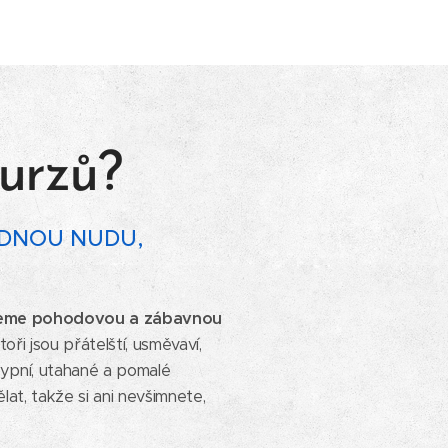
urzů?
ÁDNOU NUDU,
ujeme pohodovou a zábavnou
toři jsou přátelští, usměvaví,
typní, utahané a pomalé
at, takže si ani nevšimnete,