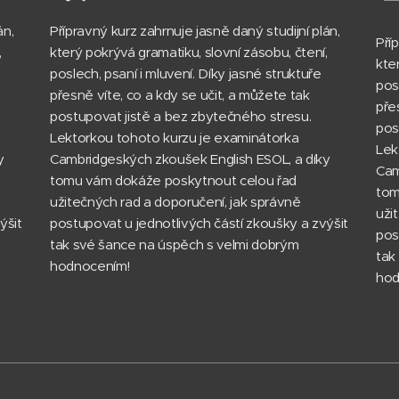
án,
Přípravný kurz zahrnuje jasně daný studijní plán,
Pří
,
který pokrývá gramatiku, slovní zásobu, čtení,
kte
poslech, psaní i mluvení. Díky jasné struktuře
pos
přesně víte, co a kdy se učit, a můžete tak
pře
postupovat jistě a bez zbytečného stresu.
pos
Lektorkou tohoto kurzu je examinátorka
Lek
y
Cambridgeských zkoušek English ESOL, a díky
Cam
tomu vám dokáže poskytnout celou řad
tom
užitečných rad a doporučení, jak správně
uži
ýšit
postupovat u jednotlivých částí zkoušky a zvýšit
pos
tak své šance na úspěch s velmi dobrým
tak
hodnocením!
hod