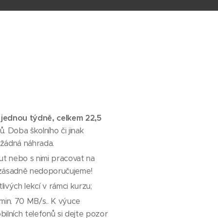
, jednou týdně, celkem 22,5
. Doba školního či jinak
 žádná náhrada.
t nebo s nimi pracovat na
u zásadně nedoporučujeme!
livých lekcí v rámci kurzu;
 min. 70 MB/s.. K výuce
ilních telefonů si dejte pozor