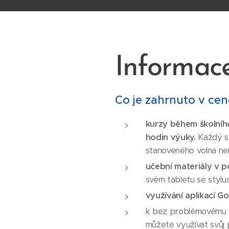
Informac
Co je zahrnuto v cen
kurzy během školního
hodin výuky.
Každý se
stanoveného volna nen
učební materiály v 
svém tabletu se stylu
využívání aplikací G
k bez problémovému fun
můžete využívat svůj 