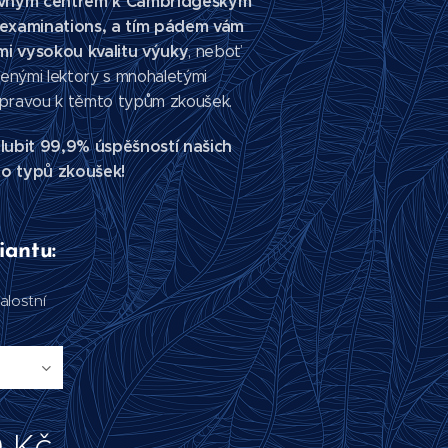
ravným centrem k Cambridgeským
examinations, a tím pádem vám
mi vysokou kvalitu výuky
, neboť
enými lektory s mnohaletými
ípravou k těmto typům zkoušek.
ubit 99,9% úspěšností našich
to typů zkoušek!
iantu:
alostní
0
Kč