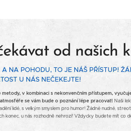
čekávat od našich k
A NA POHODU, TO JE NÁŠ PŘÍSTUP! Ž
ATOST U NÁS NEČEKEJTE!
 metody, v kombinaci s nekonvenčním přístupem, vyuč
 atmosféře se vám bude o poznání lépe pracovat!
Naši lek
adění lidé, s velkým smyslem pro humor! Žádné nudné, streo
jich konec, u nás rozhodně nehrozí! Vždycky budete mít co děl