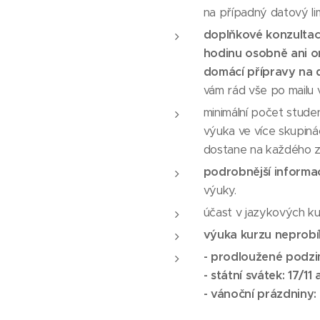
na případný datový lim
doplňkové konzultac
hodinu osobně ani on
domácí přípravy na d
vám rád vše po mailu 
minimální počet stude
výuka ve více skupiná
dostane na každého z
podrobnější informa
výuky.
účast v jazykových kur
výuka kurzu neprobíh
- prodloužené podzi
- státní svátek: 17/1
- vánoční prázdniny: 