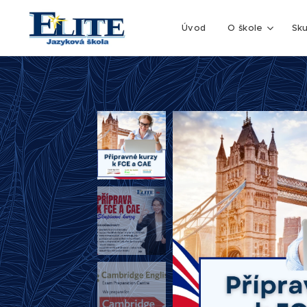
Úvod
O škole
Sk