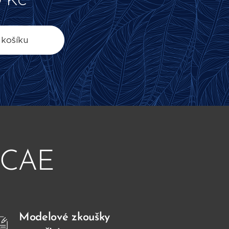
 košíku
a CAE
Modelové zkoušky