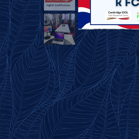
Jsme autorizovaným p
Cambrid
K výuce využíváme 