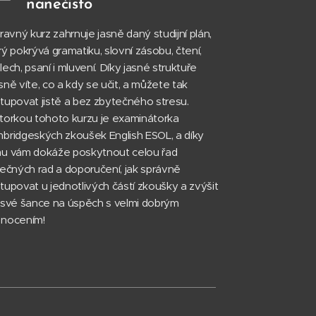
nanečisto
pravný kurz zahrnuje jasně daný studijní plán,
rý pokrývá gramatiku, slovní zásobu, čtení,
lech, psaní i mluvení. Díky jasné struktuře
sně víte, co a kdy se učit, a můžete tak
tupovat jistě a bez zbytečného stresu.
torkou tohoto kurzu je examinátorka
bridgeských zkoušek English ESOL, a díky
u vám dokáže poskytnout celou řad
tečných rad a doporučení, jak správně
tupovat u jednotlivých částí zkoušky a zvýšit
 své šance na úspěch s velmi dobrým
nocením!