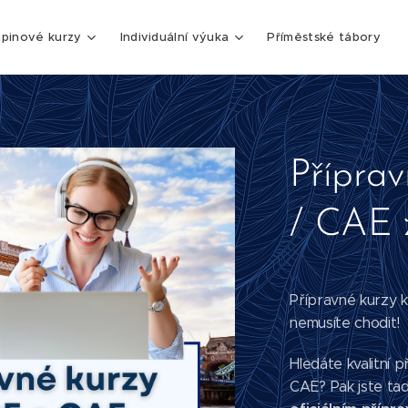
upinové kurzy
Individuální výuka
Příměstské tábory
Přípra
/ CAE z
Přípravné kurzy 
nemusíte chodit!
Hledáte kvalitní 
CAE? Pak jste ta